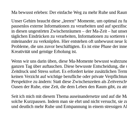
Ma bewusst erleben: Der einfache Weg zu mehr Ruhe und Rau
Unser Gehirn braucht diese „leeren“ Momente, um optimal zu funk
pausenlos externe Informationen zu verarbeiten und auf spezifis
in diesen ungestörten Zwischenräumen – der Ma-Zeit – hat unser
täglichen Eindrücken zu verarbeiten, Informationen zu sortieren
miteinander zu verknüpfen. Hier entstehen oft unbewusst neue I
Probleme, die uns zuvor beschäftigten. Es ist eine Phase der inn
Kreativität und geistige Erholung ist.
Wenn wir uns darin üben, diese Ma-Momente bewusst wahrzune
ganzen Tag über auftauchen. Diese bewusste Entscheidung, die un
Zeitdruck und Stress sofort. Es erfordert keine zusätzlichen Ter
keinen Verzicht auf wichtige berufliche oder private Verpflichtu
Perspektive zu ändern: Statt diese Zwischenzeiten als Zeitversc
Oasen der Ruhe, eine Zeit, die dem Leben den Raum gibt, zu at
Seit ich mich mit diesem Thema auseinandersetze und auf die 
solche Kurzpausen. Indem man sie ehrt und nicht versucht, sie zu
und deutlich mehr Ruhe und Entspannung in einem stressigen Al