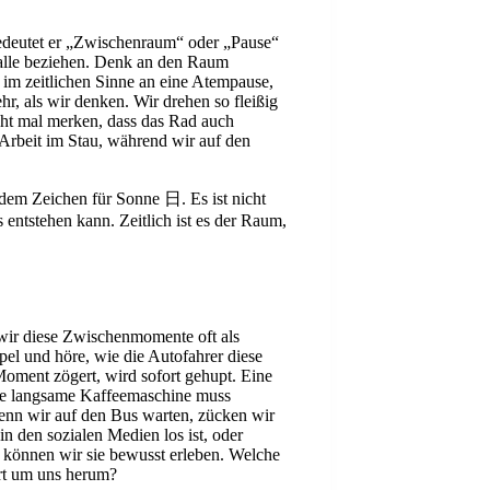
bedeutet er „Zwischenraum“ oder „Pause“
rvalle beziehen. Denk an den Raum
 im zeitlichen Sinne an eine Atempause,
hr, als wir denken. Wir drehen so fleißig
cht mal merken, dass das Rad auch
Arbeit im Stau, während wir auf den
em Zeichen für Sonne 日. Es ist nicht
entstehen kann. Zeitlich ist es der Raum,
 wir diese Zwischenmomente oft als
l und höre, wie die Autofahrer diese
Moment zögert, wird sofort gehupt. Eine
eine langsame Kaffeemaschine muss
Wenn wir auf den Bus warten, zücken wir
n den sozialen Medien los ist, oder
n, können wir sie bewusst erleben. Welche
rt um uns herum?