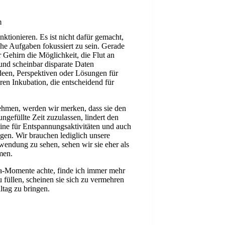
m
tionieren. Es ist nicht dafür gemacht,
che Aufgaben fokussiert zu sein. Gerade
 Gehirn die Möglichkeit, die Flut an
 und scheinbar disparate Daten
deen, Perspektiven oder Lösungen für
eren Inkubation, die entscheidend für
hmen, werden wir merken, dass sie den
gefüllte Zeit zuzulassen, lindert den
mine für Entspannungsaktivitäten und auch
ngen. Wir brauchen lediglich unsere
hwendung zu sehen, sehen wir sie eher als
men.
Ma-Momente achte, finde ich immer mehr
 füllen, scheinen sie sich zu vermehren
ltag zu bringen.