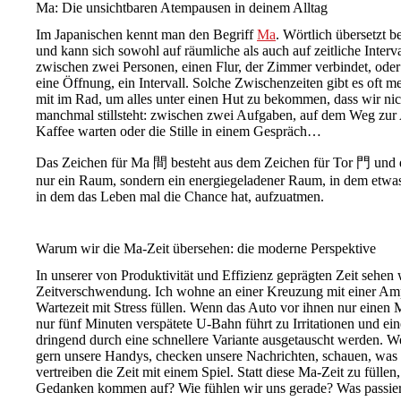
Ma: Die unsichtbaren Atempausen in deinem Alltag
Im Japanischen kennt man den Begriff
Ma
. Wörtlich übersetzt 
und kann sich sowohl auf räumliche als auch auf zeitliche Inte
zwischen zwei Personen, einen Flur, der Zimmer verbindet, oder
eine Öffnung, ein Intervall. Solche Zwischenzeiten gibt es oft me
mit im Rad, um alles unter einen Hut zu bekommen, dass wir ni
manchmal stillsteht: zwischen zwei Aufgaben, auf dem Weg zur 
Kaffee warten oder die Stille in einem Gespräch…
Das Zeichen für Ma 間 besteht aus dem Zeichen für Tor 門 und d
nur ein Raum, sondern ein energiegeladener Raum, in dem etwas 
in dem das Leben mal die Chance hat, aufzuatmen.
Warum wir die Ma-Zeit übersehen: die moderne Perspektive
In unserer von Produktivität und Effizienz geprägten Zeit sehen
Zeitverschwendung. Ich wohne an einer Kreuzung mit einer Ampe
Wartezeit mit Stress füllen. Wenn das Auto vor ihnen nur einen 
nur fünf Minuten verspätete U-Bahn führt zu Irritationen und 
dringend durch eine schnellere Variante ausgetauscht werden. 
gern unsere Handys, checken unsere Nachrichten, schauen, was i
vertreiben die Zeit mit einem Spiel. Statt diese Ma-Zeit zu fülle
Gedanken kommen auf? Wie fühlen wir uns gerade? Was passie