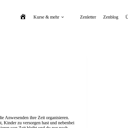
Kurse & mehr
Zenletter
Zenblog
Ü
Zen-Meditation Berlin
ie Anwesenden ihre Zeit organisieren.
t, Kinder zu versorgen hast und nebenbei
ieren von Zeit bleibt und du nur noch