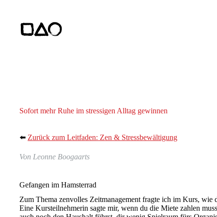
Zum
Inhalt
springen
Sofort mehr Ruhe im stressigen Alltag gewinnen
⬅️
Zurück zum Leitfaden: Zen & Stressbewältigung
Von Leonne Boogaarts
Gefangen im Hamsterrad
Zum Thema zenvolles Zeitmanagement fragte ich im Kurs, wie d
Eine Kursteilnehmerin sagte mir, wenn du die Miete zahlen muss
auch noch den Haushalt führst, dir wenig Spielraum fürs Organis