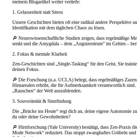
meinem Blogartikel weiter vertiefe:
1. Gelassenheit statt Stress
Unsere Geschichten bieten oft eine radikal andere Perspektive au
Identifikation mit dem täglichen Chaos zu lösen.
🔎 Neurowissenschaftliche Studien zeigen, dass regelmäßige Med
senkt und die Amygdala – dein „Angstzentrum“ im Gehirn – ber
2. Fokus & mentale Klarheit
Zen-Geschichten sind „Single-Tasking“ für den Geist. Sie traini
deinen Fokus.
🔎 Die Forschung (u.a. UCLA) belegt, dass regelmäßiges Zazen 
Hirnarealen erhöht, die für Aufmerksamkeit verantwortlich sind. E
„Rauschen“ der Welt auszublenden.
3. Souveränität & Sinnfindung
Die „Brücke ins Heute“ regt dich an, deine eigene Autonomie zu
du oder deine Gewohnheiten?
🔎 Hirnforschung (Yale University) bestätigt, dass Zen-Praxis di
Mode Network“ reduziert. Das stoppt zwanghaftes Grübeln und 