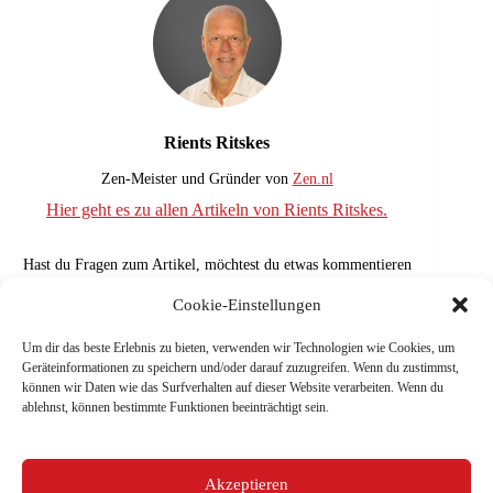
Rients Ritskes
Zen-Meister und Gründer von
Zen.nl
Hier geht es zu allen Artikeln von Rients Ritskes.
Hast du Fragen zum Artikel, möchtest du etwas kommentieren
oder einfach mehr über Zen erfahren?
Schreib der Redaktion
eine E-Mail
📧 – wir freuen uns auf deine Nachricht und
Cookie-Einstellungen
antworten dir gerne.😊
Um dir das beste Erlebnis zu bieten, verwenden wir Technologien wie Cookies, um
Geräteinformationen zu speichern und/oder darauf zuzugreifen. Wenn du zustimmst,
können wir Daten wie das Surfverhalten auf dieser Website verarbeiten. Wenn du
ablehnst, können bestimmte Funktionen beeinträchtigt sein.
VORHERIGER
NÄCHSTE
Die Macht der
Das Ego
Symbole
durchschauen
Akzeptieren