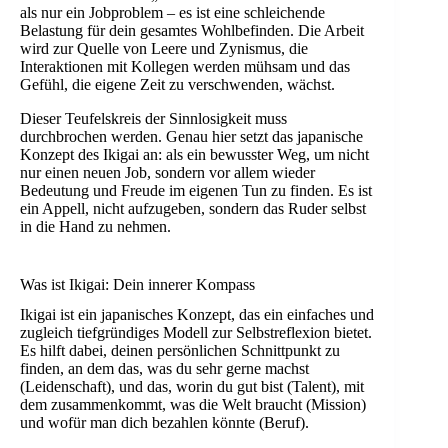
als nur ein Jobproblem – es ist eine schleichende
Belastung für dein gesamtes Wohlbefinden. Die Arbeit
wird zur Quelle von Leere und Zynismus, die
Interaktionen mit Kollegen werden mühsam und das
Gefühl, die eigene Zeit zu verschwenden, wächst.
Dieser Teufelskreis der Sinnlosigkeit muss
durchbrochen werden. Genau hier setzt das japanische
Konzept des Ikigai an: als ein bewusster Weg, um nicht
nur einen neuen Job, sondern vor allem wieder
Bedeutung und Freude im eigenen Tun zu finden. Es ist
ein Appell, nicht aufzugeben, sondern das Ruder selbst
in die Hand zu nehmen.
Was ist Ikigai: Dein innerer Kompass
Ikigai ist ein japanisches Konzept, das ein einfaches und
zugleich tiefgründiges Modell zur Selbstreflexion bietet.
Es hilft dabei, deinen persönlichen Schnittpunkt zu
finden, an dem das, was du sehr gerne machst
(Leidenschaft), und das, worin du gut bist (Talent), mit
dem zusammenkommt, was die Welt braucht (Mission)
und wofür man dich bezahlen könnte (Beruf).