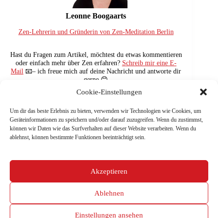
Leonne Boogaarts
Zen-Lehrerin und Gründerin von Zen-Meditation Berlin
Hast du Fragen zum Artikel, möchtest du etwas kommentieren
oder einfach mehr über Zen erfahren?
Schreib mir eine E-
Mail
📧– ich freue mich auf deine Nachricht und antworte dir
gerne.😊
Cookie-Einstellungen
Um dir das beste Erlebnis zu bieten, verwenden wir Technologien wie Cookies, um
Geräteinformationen zu speichern und/oder darauf zuzugreifen. Wenn du zustimmst,
können wir Daten wie das Surfverhalten auf dieser Website verarbeiten. Wenn du
VORHERIGER
NÄCHSTE
ablehnst, können bestimmte Funktionen beeinträchtigt sein.
NEN – Die Kraft
Die Macht der
der reinen
Symbole
Aufmerksamkeit
Akzeptieren
Ablehnen
© Zen-Meditation Berlin
Einstellungen ansehen