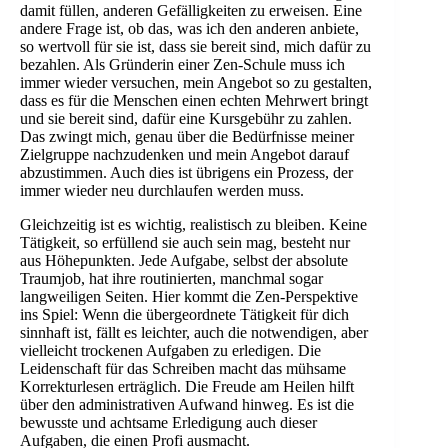
damit füllen, anderen Gefälligkeiten zu erweisen. Eine
andere Frage ist, ob das, was ich den anderen anbiete,
so wertvoll für sie ist, dass sie bereit sind, mich dafür zu
bezahlen. Als Gründerin einer Zen-Schule muss ich
immer wieder versuchen, mein Angebot so zu gestalten,
dass es für die Menschen einen echten Mehrwert bringt
und sie bereit sind, dafür eine Kursgebühr zu zahlen.
Das zwingt mich, genau über die Bedürfnisse meiner
Zielgruppe nachzudenken und mein Angebot darauf
abzustimmen. Auch dies ist übrigens ein Prozess, der
immer wieder neu durchlaufen werden muss.
Gleichzeitig ist es wichtig, realistisch zu bleiben. Keine
Tätigkeit, so erfüllend sie auch sein mag, besteht nur
aus Höhepunkten. Jede Aufgabe, selbst der absolute
Traumjob, hat ihre routinierten, manchmal sogar
langweiligen Seiten. Hier kommt die Zen-Perspektive
ins Spiel: Wenn die übergeordnete Tätigkeit für dich
sinnhaft ist, fällt es leichter, auch die notwendigen, aber
vielleicht trockenen Aufgaben zu erledigen. Die
Leidenschaft für das Schreiben macht das mühsame
Korrekturlesen erträglich. Die Freude am Heilen hilft
über den administrativen Aufwand hinweg. Es ist die
bewusste und achtsame Erledigung auch dieser
Aufgaben, die einen Profi ausmacht.