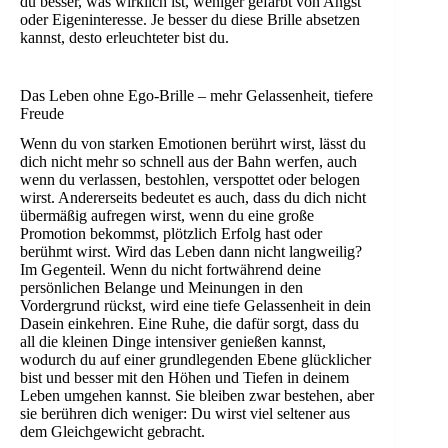
du besser, was wirklich ist, weniger gefärbt von Angst
oder Eigeninteresse. Je besser du diese Brille absetzen
kannst, desto erleuchteter bist du.
Das Leben ohne Ego-Brille – mehr Gelassenheit, tiefere
Freude
Wenn du von starken Emotionen berührt wirst, lässt du
dich nicht mehr so schnell aus der Bahn werfen, auch
wenn du verlassen, bestohlen, verspottet oder belogen
wirst. Andererseits bedeutet es auch, dass du dich nicht
übermäßig aufregen wirst, wenn du eine große
Promotion bekommst, plötzlich Erfolg hast oder
berühmt wirst. Wird das Leben dann nicht langweilig?
Im Gegenteil. Wenn du nicht fortwährend deine
persönlichen Belange und Meinungen in den
Vordergrund rückst, wird eine tiefe Gelassenheit in dein
Dasein einkehren. Eine Ruhe, die dafür sorgt, dass du
all die kleinen Dinge intensiver genießen kannst,
wodurch du auf einer grundlegenden Ebene glücklicher
bist und besser mit den Höhen und Tiefen in deinem
Leben umgehen kannst. Sie bleiben zwar bestehen, aber
sie berühren dich weniger: Du wirst viel seltener aus
dem Gleichgewicht gebracht.