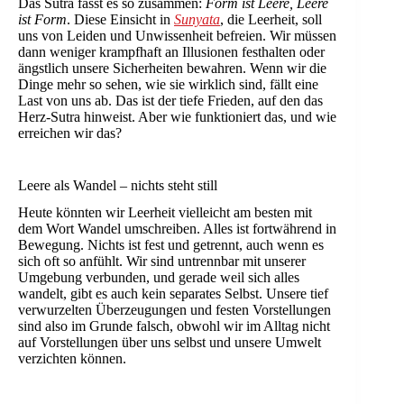
Das Sutra fasst es so zusammen:
Form ist Leere, Leere
ist Form
. Diese Einsicht in
Sunyata
, die Leerheit, soll
uns von Leiden und Unwissenheit befreien. Wir müssen
dann weniger krampfhaft an Illusionen festhalten oder
ängstlich unsere Sicherheiten bewahren. Wenn wir die
Dinge mehr so sehen, wie sie wirklich sind, fällt eine
Last von uns ab. Das ist der tiefe Frieden, auf den das
Herz-Sutra hinweist. Aber wie funktioniert das, und wie
erreichen wir das?
Leere als Wandel – nichts steht still
Heute könnten wir Leerheit vielleicht am besten mit
dem Wort Wandel umschreiben. Alles ist fortwährend in
Bewegung. Nichts ist fest und getrennt, auch wenn es
sich oft so anfühlt. Wir sind untrennbar mit unserer
Umgebung verbunden, und gerade weil sich alles
wandelt, gibt es auch kein separates Selbst. Unsere tief
verwurzelten Überzeugungen und festen Vorstellungen
sind also im Grunde falsch, obwohl wir im Alltag nicht
auf Vorstellungen über uns selbst und unsere Umwelt
verzichten können.