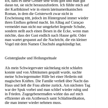
ich, dass es diese Geister sehr wohl gibt und man gut
daran tut, sie nicht herauszufordern. Ich fühlte mich auf
der Karibikinsel wie in einem lateinamerikanischen
Roman, in dem die Geisterwelt zwar nicht in
Erscheinung tritt, jedoch im Hintergrund immer wieder
ihren Einfluss geltend macht. Im Alltag auf Curaçao
vermeidet man nicht nur umgekehrt liegende Schuhe,
sondern stellt auch einen Besen in die Ecke, wenn man
möchte, dass der Gast endlich nach Hause geht. Oder
man wartet gespannt auf die Nachricht, die ein kleiner
Vogel mit dem Namen Chuchubi angekündigt hat.
Geisterglaube und Heilungsrituale
Als mein Schwiegervater nächtelang nicht schlafen
konnte und von Albträumen gequält wurde, suchte
meine Schwiegermutter Hilfe bei einer Heilerin mit
magischen Kräften. Die Familie verließ über Nacht das
Haus und ließ die Frau alleine zurück. Am nächsten Tag
war der Spuk vorbei und man schlief wieder ruhig und
in Frieden. Zugegebenermaßen wirkte das auf mich
effizienter als ein Arztbesuch samt Schlafmedikation,
die man immer wieder nehmen muss.