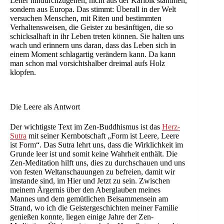
Leiter hindurchzugehen, nicht aus der Karibik stammen,
sondern aus Europa. Das stimmt: Überall in der Welt
versuchen Menschen, mit Riten und bestimmten
Verhaltensweisen, die Geister zu besänftigen, die so
schicksalhaft in ihr Leben treten können. Sie halten uns
wach und erinnern uns daran, dass das Leben sich in
einem Moment schlagartig verändern kann. Da kann
man schon mal vorsichtshalber dreimal aufs Holz
klopfen.
Die Leere als Antwort
Der wichtigste Text im Zen-Buddhismus ist das
Herz-
Sutra
mit seiner Kernbotschaft „Form ist Leere, Leere
ist Form“. Das Sutra lehrt uns, dass die Wirklichkeit im
Grunde leer ist und somit keine Wahrheit enthält. Die
Zen-Meditation hilft uns, dies zu durchschauen und uns
von festen Weltanschauungen zu befreien, damit wir
imstande sind, im Hier und Jetzt zu sein. Zwischen
meinem Ärgernis über den Aberglauben meines
Mannes und dem gemütlichen Beisammensein am
Strand, wo ich die Geistergeschichten meiner Familie
genießen konnte, liegen einige Jahre der Zen-