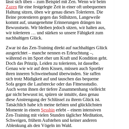
lässt sich üben – zum Beispiel mit Zen. Wenn wir beim
Zazen
für eine festgelegte Zeit in einer oft unbequemen
Haltung sitzen, üben wir genau dieses Tolerieren. Die
Beine protestieren gegen das Stillsitzen, Langeweile
kommt auf, unangenehme Erinnerungen drängen ins
Bewusstsein. Wir bleiben jedoch sitzen, wir halten aus,
wir tolerieren … und stärken so unsere Fähigkeit zum
nachhaltigen Glück.
Zwar ist das Zen-Training direkt auf nachhaltiges Glück
ausgerichtet – manche nennen es Erleuchtung –,
während es im Sport eher um Kraft und Kondition geht.
Doch das Prinzip, Leiden zu tolerieren, ist dasselbe.
Genau wie wir auf dem Kissen, müssen auch Sportler
ihren inneren Schweinehund überwinden. Sie raffen
sich trotz Müdigkeit auf und tauschen das bequeme
Sofa gegen die Laufstrecke oder das Fitnessstudio.
Auch wenn ihnen der tiefere Zusammenhang vielleicht
gar nicht bewusst ist, spüren sie intuitiv, dass genau
diese Anstrengung der Schlüssel zu ihrem Glück ist.
Tatsächlich habe ich meine tiefsten und glücklichsten
Momente in einem
Sesshin
erlebt – einem intensiven
Zen-Training mit vielen Stunden täglicher Meditation,
Schweigen, frühem Aufstehen und keiner anderen
Ablenkung als den Vögeln im Wald.