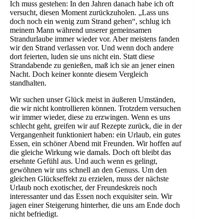
Ich muss gestehen: In den Jahren danach habe ich oft
versucht, diesen Moment zurückzuholen. „Lass uns
doch noch ein wenig zum Strand gehen“, schlug ich
meinem Mann während unserer gemeinsamen
Strandurlaube immer wieder vor. Aber meistens fanden
wir den Strand verlassen vor. Und wenn doch andere
dort feierten, luden sie uns nicht ein. Statt diese
Strandabende zu genießen, maß ich sie an jener einen
Nacht. Doch keiner konnte diesem Vergleich
standhalten.
Wir suchen unser Glück meist in äußeren Umständen,
die wir nicht kontrollieren können. Trotzdem versuchen
wir immer wieder, diese zu erzwingen. Wenn es uns
schlecht geht, greifen wir auf Rezepte zurück, die in der
Vergangenheit funktioniert haben: ein Urlaub, ein gutes
Essen, ein schöner Abend mit Freunden. Wir hoffen auf
die gleiche Wirkung wie damals. Doch oft bleibt das
ersehnte Gefühl aus. Und auch wenn es gelingt,
gewöhnen wir uns schnell an den Genuss. Um den
gleichen Glückseffekt zu erzielen, muss der nächste
Urlaub noch exotischer, der Freundeskreis noch
interessanter und das Essen noch exquisiter sein. Wir
jagen einer Steigerung hinterher, die uns am Ende doch
nicht befriedigt.