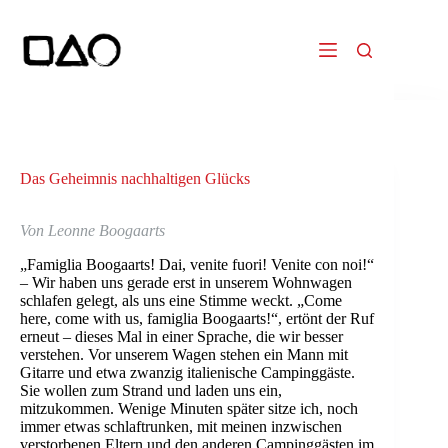
Zum
Inhalt
springen
Das Geheimnis nachhaltigen Glücks
Von Leonne Boogaarts
„Famiglia Boogaarts! Dai, venite fuori! Venite con noi!“
– Wir haben uns gerade erst in unserem Wohnwagen
schlafen gelegt, als uns eine Stimme weckt. „Come
here, come with us, famiglia Boogaarts!“, ertönt der Ruf
erneut – dieses Mal in einer Sprache, die wir besser
verstehen. Vor unserem Wagen stehen ein Mann mit
Gitarre und etwa zwanzig italienische Campinggäste.
Sie wollen zum Strand und laden uns ein,
mitzukommen. Wenige Minuten später sitze ich, noch
immer etwas schlaftrunken, mit meinen inzwischen
verstorbenen Eltern und den anderen Campinggästen im