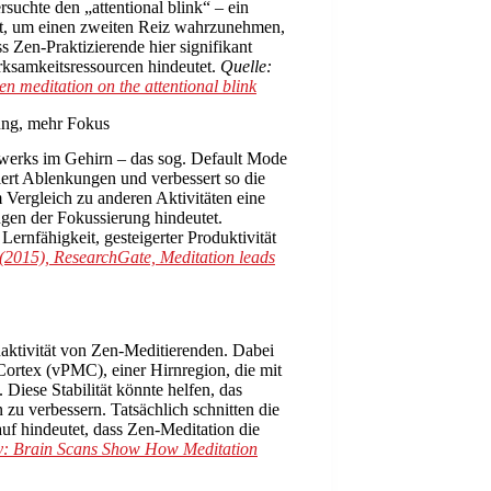
rsuchte den „attentional blink“ – ein
lt, um einen zweiten Reiz wahrzunehmen,
s Zen-Praktizierende hier signifikant
erksamkeitsressourcen hindeutet.
Quelle:
Zen meditation on the attentional blink
ung, mehr Fokus
zwerks im Gehirn – das sog. Default Mode
rt Ablenkungen und verbessert so die
Vergleich zu anderen Aktivitäten eine
en der Fokussierung hindeutet.
ernfähigkeit, gesteigerter Produktivität
 (2015), ResearchGate, Meditation leads
aktivität von Zen-Meditierenden. Dabei
 Cortex (vPMC), einer Hirnregion, die mit
iese Stabilität könnte helfen, das
u verbessern. Tatsächlich schnitten die
uf hindeutet, dass Zen-Meditation die
y: Brain Scans Show How Meditation