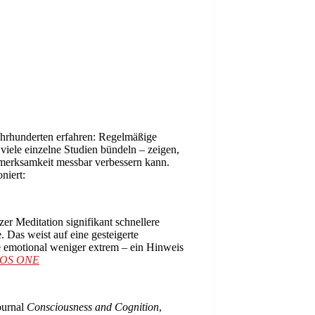
ahrhunderten erfahren: Regelmäßige
viele einzelne Studien bündeln – zeigen,
fmerksamkeit messbar verbessern kann.
niert:
er Meditation signifikant schnellere
. Das weist auf eine gesteigerte
e emotional weniger extrem – ein Hinweis
 PLOS ONE
ournal
Consciousness and Cognition
,