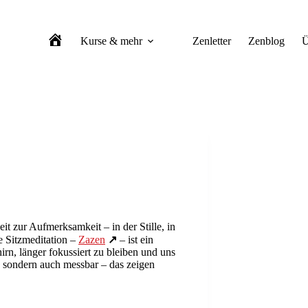
Kurse & mehr
Zenletter
Zenblog
Ü
Zen-Meditation Berlin
it zur Aufmerksamkeit – in der Stille, in
 Sitzmeditation –
Zazen
↗
– ist ein
hirn, länger fokussiert zu bleiben und uns
, sondern auch messbar – das zeigen