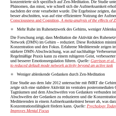
konzentrierte sich spezifisch auf Zen-Meditation. Die Studie unte
Phänomen, das misst, wie schnell sich die Aufmerksamkeit erho
nachdem der erste verarbeitet wurde. Die Ergebnisse zeigten, das
besser abschnitten, was auf eine effizientere Nutzung der Aufm
Consciousness and Cognition,
A meta-analysis of the effects of 
Mehr Ruhe im Ruhenetzwerk des Gehirns, weniger Ablenk
Die Forschung zeigt, dass Meditation die Aktivität des Ruhenet
Network (DMN) im Gehirn – reduziert. Diese Reduktion minimie
Konzentration und den Fokus. Erfahrene Meditierende zeigen im 
stärkere DMN-Abschwächung, was auf nachhaltige Verbesserung
Regelmäßige Praxis kann zu einem ruhigeren Geist, verbesserter L
und besserer Emotionsregulation führen.
Quelle:
Garrison et al.
to reduced default mode network activity beyond an active task
Weniger ablenkende Gedanken durch Zen-Meditation
Eine Studie aus dem Jahr 2012 untersuchte mit fMRT die Gehirn
zeigte sich eine stabilere Aktivität im ventralen posteromedialen
Tagträumen und dem Abschweifen von Gedanken verbunden ist. D
Abschweifen der Gedanken zu reduzieren und die Konzentration z
Meditierenden in einem Aufmerksamkeitstest besser ab, was dara
Konzentrationsfähigkeit fördern kann.
Quelle:
Psychology Toda
Improves Mental Focus