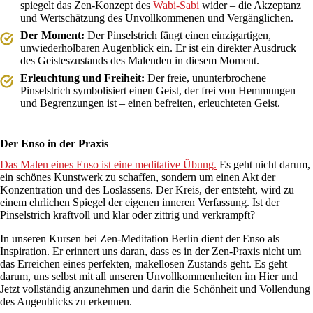
spiegelt das Zen-Konzept des
Wabi-Sabi
wider – die Akzeptanz
und Wertschätzung des Unvollkommenen und Vergänglichen.
Der Moment:
Der Pinselstrich fängt einen einzigartigen,
unwiederholbaren Augenblick ein. Er ist ein direkter Ausdruck
des Geisteszustands des Malenden in diesem Moment.
Erleuchtung und Freiheit:
Der freie, ununterbrochene
Pinselstrich symbolisiert einen Geist, der frei von Hemmungen
und Begrenzungen ist – einen befreiten, erleuchteten Geist.
Der Enso in der Praxis
Das Malen eines Enso ist eine meditative Übung.
Es geht nicht darum,
ein schönes Kunstwerk zu schaffen, sondern um einen Akt der
Konzentration und des Loslassens. Der Kreis, der entsteht, wird zu
einem ehrlichen Spiegel der eigenen inneren Verfassung. Ist der
Pinselstrich kraftvoll und klar oder zittrig und verkrampft?
In unseren Kursen bei Zen-Meditation Berlin dient der Enso als
Inspiration. Er erinnert uns daran, dass es in der Zen-Praxis nicht um
das Erreichen eines perfekten, makellosen Zustands geht. Es geht
darum, uns selbst mit all unseren Unvollkommenheiten im Hier und
Jetzt vollständig anzunehmen und darin die Schönheit und Vollendung
des Augenblicks zu erkennen.