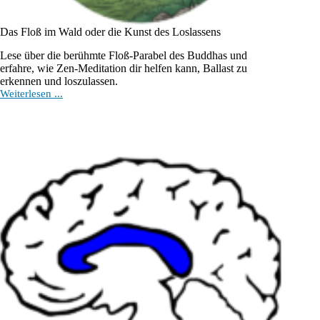
Das Floß im Wald oder die Kunst des Loslassens
Lese über die berühmte Floß-Parabel des Buddhas und
erfahre, wie Zen-Meditation dir helfen kann, Ballast zu
erkennen und loszulassen.
Das
Weiterlesen ...
Floß
im
Wald
oder
die
Kunst
des
Loslassens