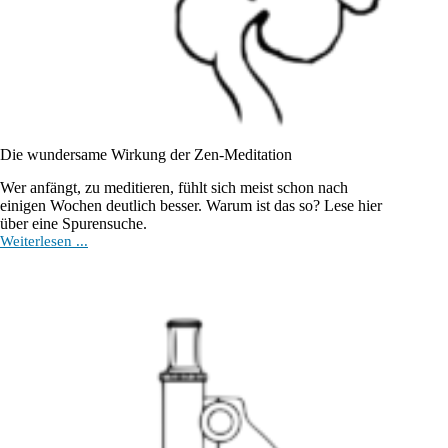
Die wundersame Wirkung der Zen-Meditation
Wer anfängt, zu meditieren, fühlt sich meist schon nach
einigen Wochen deutlich besser. Warum ist das so? Lese hier
über eine Spurensuche.
Die
Weiterlesen ...
wundersame
Wirkung
der
Zen-
Meditation