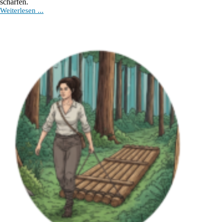
schärfen.
NEN
Weiterlesen ...
–
Die
Kraft
der
reinen
Aufmerksamkeit