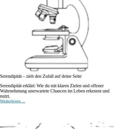
Serendipität – zieh den Zufall auf deine Seite
Serendipität erklärt: Wie du mit klaren Zielen und offener
Wahrnehmung unerwartete Chancen im Leben erkennst und
nutzt.
Serendipität
Weiterlesen ...
–
zieh
den
Zufall
auf